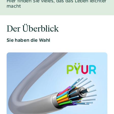
Hier finden Sie vieles, das das Leben leichter
macht
Der Überblick
Sie haben die Wahl
Tel:
040 / 38 90 10 – 0
E-Mail:
post@altoba.de
Wunschtermin vereinbaren