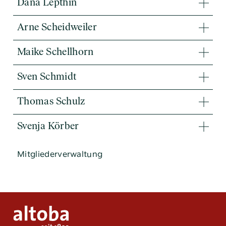
Dana Lepthin
Arne Scheidweiler
Maike Schellhorn
Sven Schmidt
Thomas Schulz
Tel:
040 / 38 90 10 – 0
Svenja Körber
E-Mail:
post@altoba.de
Wunschtermin vereinbaren
Mitgliederverwaltung