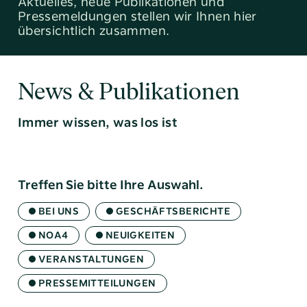
Aktuelles, neue Publikationen und
Pressemeldungen stellen wir Ihnen hier
übersichtlich zusammen.
News & Publikationen
Immer wissen, was los ist
Tel:
040 / 38 90 10 – 0
E-Mail:
post@altoba.de
Treffen Sie bitte Ihre Auswahl.
Wunschtermin vereinbaren
BEI UNS
GESCHÄFTSBERICHTE
NOA4
NEUIGKEITEN
VERANSTALTUNGEN
PRESSEMITTEILUNGEN