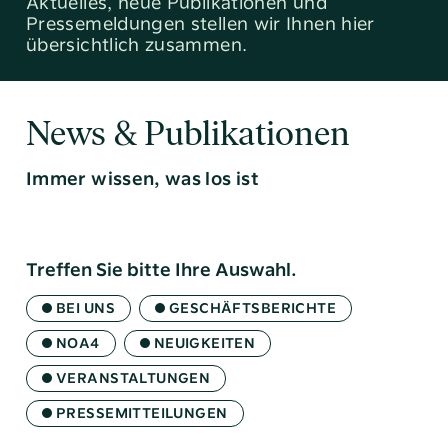
Aktuelles, neue Publikationen und
Pressemeldungen stellen wir Ihnen hier
übersichtlich zusammen.
News & Publikationen
Immer wissen, was los ist
Tel:
040 / 38 90 10 – 0
E-Mail:
post@altoba.de
Treffen Sie bitte Ihre Auswahl.
Wunschtermin vereinbaren
BEI UNS
GESCHÄFTSBERICHTE
NOA4
NEUIGKEITEN
VERANSTALTUNGEN
PRESSEMITTEILUNGEN