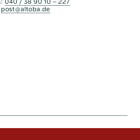
n:
040 / 38 90 10 – 227
:
post@altoba.de