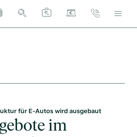
Tel:
040 / 38 90 10 – 0
E-Mail:
post@altoba.de
Wunschtermin vereinbaren
ruktur für E-Autos wird ausgebaut
gebote im