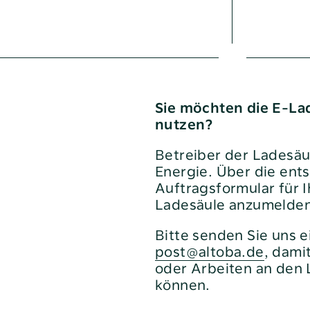
ba-Service
Sie möchten die E-La
nagement
nutzen?
/Pressekontakt
Betreiber der Ladesäu
 Sparen
Energie. Über die en
 aktiv e.V.
Auftragsformular für I
Ladesäule anzumelde
ale
Bitte senden Sie uns 
post@altoba.de
, dami
ung
oder Arbeiten an den 
n
können.
ment