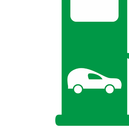
Sparkonto
Unsere Bauprojekte
Mitgliedschaft
Kurzporträt
Stellenangebot
Genossenschaftsorgane
Ausbildung
Vertreterversammlung
Praktikum
altoba Natur
Nachhaltigkeitsbericht