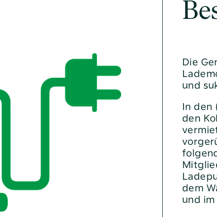
Be
Heizen und Energie sparen
Nachbarn helfen
Sie möchten sich beschweren?
Soziale Beratung
Die Ge
Lademö
Veränderungen beim
und su
Kabelfernsehen
In den 
den Ko
vermiet
e
„bei uns“
vorger
Geschäftsberichte
folgen
Mitglie
Neuigkeiten
Ladepun
noa4
dem Wa
und im
Pressemitteilungen