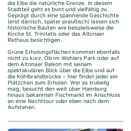
die Elbe die natürliche Grenze. In diesem
Stadtteil geht es bunt und vielfältig zu.
Geprägt durch eine spannende Geschichte
(erst dänisch, später preußisch) lassen sich
historische Bauten wie beispielsweise die
Kirche St. Trinitatis oder das Altonaer
Rathaus besichtigen.
Grüne Erholungsflächen kommen ebenfalls
nicht zu kurz. Ob im Wohlers Park oder auf
dem Altonaer Balkon mit seinem
Tel:
040 / 38 90 10 – 0
spektakulären Blick über die Elbe und auf
E-Mail:
post@altoba.de
die Köhlbrandbrücke – hier findet jeder ein
Plätzchen zum Erholen. Wer es trubelig
Wunschtermin vereinbaren
mag, besucht den weit über Hamburg
hinaus bekannten Fischmarkt im Anschluss
an eine Nachttour oder eben nach dem
Aufstehen.