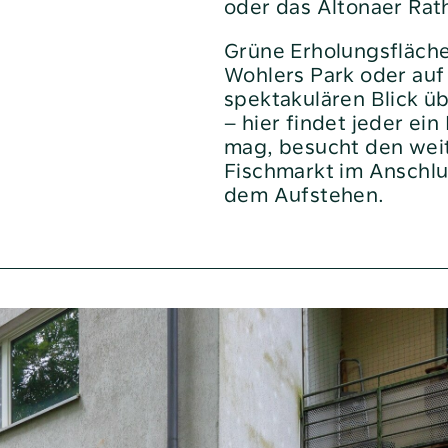
oder das Altonaer Rat
Heizen und Energie sparen
Grüne Erholungsfläche
Nachbarn helfen
Wohlers Park oder auf
Sie möchten sich beschweren?
spektakulären Blick ü
– hier findet jeder ei
Soziale Beratung
mag, besucht den wei
Veränderungen beim
Fischmarkt im Anschlu
Kabelfernsehen
dem Aufstehen.
e
„bei uns“
Geschäftsberichte
Neuigkeiten
noa4
Pressemitteilungen