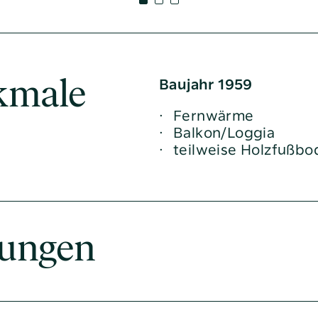
dhaltung
 und Projekte
inanzierung
Baujahr 1959
kmale
betreuer
Fernwärme
Balkon/Loggia
teilweise Holzfußbo
ungen