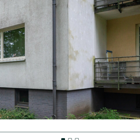
ba-Service
nagement
/Pressekontakt
 Sparen
 aktiv e.V.
ale
ung
n
ment