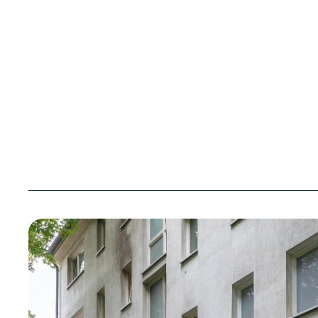
Sparkonto
Unsere Bauprojekte
Mitgliedschaft
Kurzporträt
Stellenangebot
Genossenschaftsorgane
Ausbildung
Vertreterversammlung
Praktikum
altoba Natur
Nachhaltigkeitsbericht