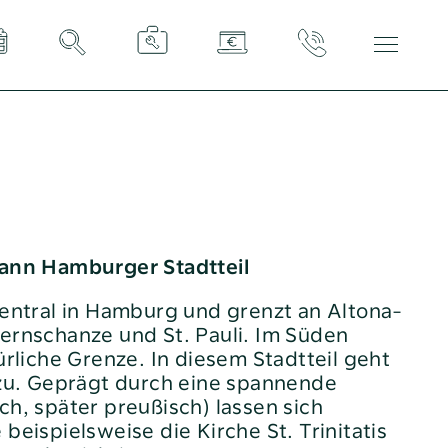
Tel:
040 / 38 90 10 – 0
E-Mail:
post@altoba.de
Wunschtermin vereinbaren
dann Hamburger Stadtteil
zentral in Hamburg und grenzt an Altona-
ternschanze und St. Pauli. Im Süden
türliche Grenze. In diesem Stadtteil geht
g zu. Geprägt durch eine spannende
ch, später preußisch) lassen sich
beispielsweise die Kirche St. Trinitatis