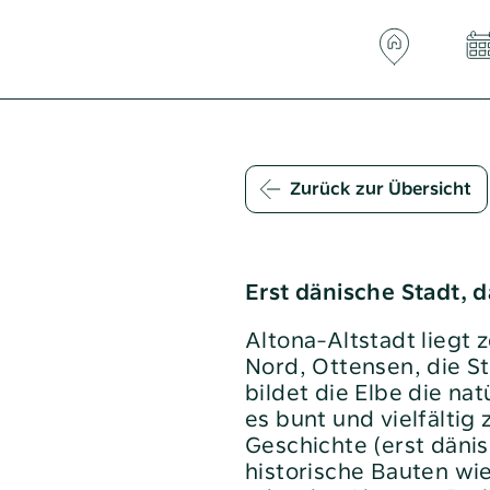
Zurück zur Übersicht
produkte
altoba-card
rodukte
Co-Working bei der altoba
Erst dänische Stadt, 
fristige
Downloads
Elektronische Wasserzähler
Altona-Altstadt liegt 
lan
Nord, Ottensen, die S
E-Mobilität bei der altoba
bildet die Elbe die na
arprodukte
Glasfaser
es bunt und vielfälti
Häufige Fragen
Geschichte (erst dänis
f altoba-
historische Bauten wie 
Hausnotruf