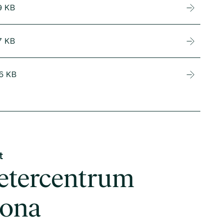
9 KB
7 KB
6 KB
t
etercentrum
tona