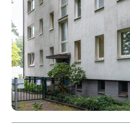
Stiftung
Unsere Geschichte
Freiwillige
Allgemein/alto
Nachbar­schaftstreff
Beschwerdema
Bahrenfelder Dreieck
Kommunikation
Nachbarschaftstreff Bornheide
Kundencentrum
Nachbarschaftstreff
MIA Miteinander
Harmsenstraße
Mietercentrum
Nachbarschaftstreff
Notdienstzentr
Schnellstraße
Personalabteil
Mitglied werden & werben
Öffnungszeite
MIA plus
Sozialmanage
Spenden