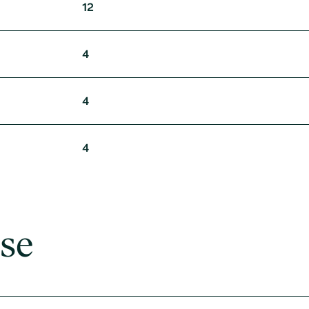
12
4
4
4
se