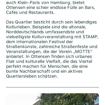
auch Klein-Paris von Hamburg, bietet
Ottensen eine schier endlose Fülle an Bars,
Cafés und Restaurants.
Das Quartier besticht durch sein lebendiges
Kulturleben. Beispiele sind die altonale,
Norddeutschlands umfassendste und
vielseitigste Kulturveranstaltung mit STAMP,
dem internationalen Festival der
Straßenkünste, zahlreiche Straßenfeste und
Veranstaltungen, die der Verein „MOTTE“
Tel:
040 / 38 90 10 – 0
anbietet. In Ottensen finden sich urbanes
E-Mail:
post@altoba.de
Flair und kulturelle Vielfalt, die das Viertel
perfekt machen für Menschen, die eine
Wunschtermin vereinbaren
bunte Nachbarschaft und ein aktives
Quartiersleben schätzen.