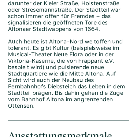
darunter der Kieler Straße, Holstenstraße
oder Stresemannstraße. Der Stadtteil war
schon immer offen für Fremdes – das
signalisieren die geöffneten Tore des
Altonaer Stadtwappens von 1664.
Auch heute ist Altona-Nord weltoffen und
tolerant. Es gibt Kultur (beispielsweise im
Musical-Theater Neue Flora oder in der
Viktoria-Kaserne, die von Frappant e.V.
bespielt wird) und pulsierende neue
Tel:
040 / 38 90 10 – 0
Stadtquartiere wie die Mitte Altona. Auf
E-Mail:
post@altoba.de
Sicht wird auch der Neubau des
Fernbahnhofs Diebsteich das Leben in dem
Wunschtermin vereinbaren
Stadtteil prägen. Bis dahin gehen die Züge
vom Bahnhof Altona im angrenzenden
Ottensen.
Ausstattungsmerkmale