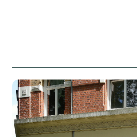
Sparkonto
Unsere Bauprojekte
Mitgliedschaft
Kurzporträt
Stellenangebot
Genossenschaftsorgane
Ausbildung
Vertreterversammlung
Praktikum
altoba Natur
Nachhaltigkeitsbericht