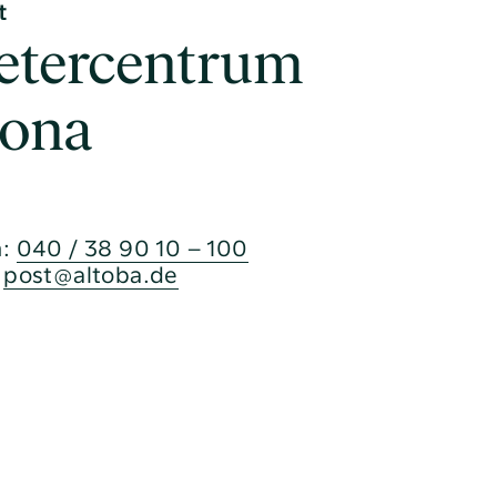
t
etercentrum
tona
n:
040 / 38 90 10 – 100
:
post@altoba.de