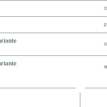
1
2
riante
1
riante
1