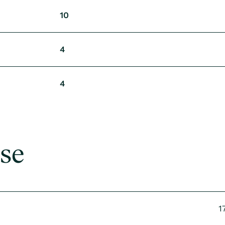
10
4
4
se
1