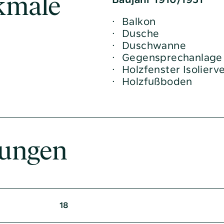
kmale
dhaltung
Balkon
 und Projekte
Dusche
Duschwanne
inanzierung
Gegensprechanlage
betreuer
Holzfenster Isolierv
Holzfußboden
ungen
18