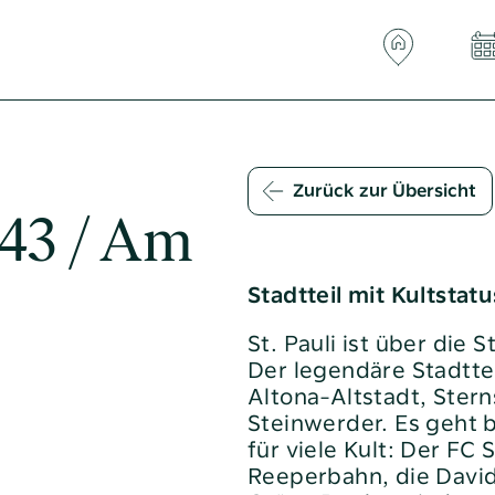
Zurück zur Übersicht
produkte
altoba-card
+43 / Am
rodukte
Co-Working bei der altoba
Stadtteil mit Kultstatu
fristige
Downloads
Elektronische Wasserzähler
St. Pauli ist über di
lan
Der legendäre Stadttei
E-Mobilität bei der altoba
Altona-Altstadt, Ster
arprodukte
Glasfaser
Steinwerder. Es geht bu
Häufige Fragen
für viele Kult: Der FC 
f altoba-
Reeperbahn, die Davi
Hausnotruf