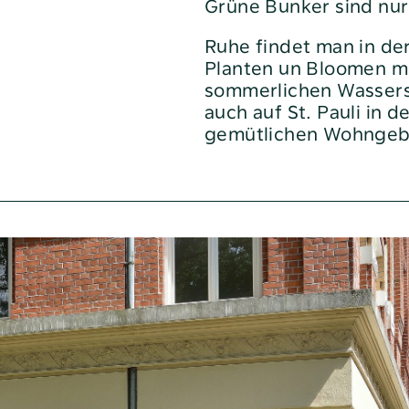
Grüne Bunker sind nur 
Heizen und Energie sparen
Ruhe findet man in d
Nachbarn helfen
Planten un Bloomen mi
Sie möchten sich beschweren?
sommerlichen Wassersp
auch auf St. Pauli in 
Soziale Beratung
gemütlichen Wohngebi
Veränderungen beim
Kabelfernsehen
e
„bei uns“
Geschäftsberichte
Neuigkeiten
noa4
Pressemitteilungen