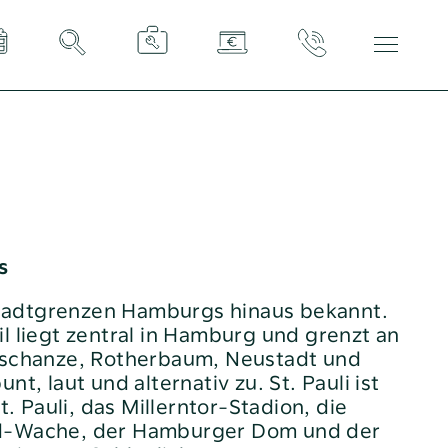
Tel:
040 / 38 90 10 – 0
E-Mail:
post@altoba.de
Wunschtermin vereinbaren
s
e Stadtgrenzen Hamburgs hinaus bekannt.
l liegt zentral in Hamburg und grenzt an
nschanze, Rotherbaum, Neustadt und
nt, laut und alternativ zu. St. Pauli ist
St. Pauli, das Millerntor-Stadion, die
d-Wache, der Hamburger Dom und der