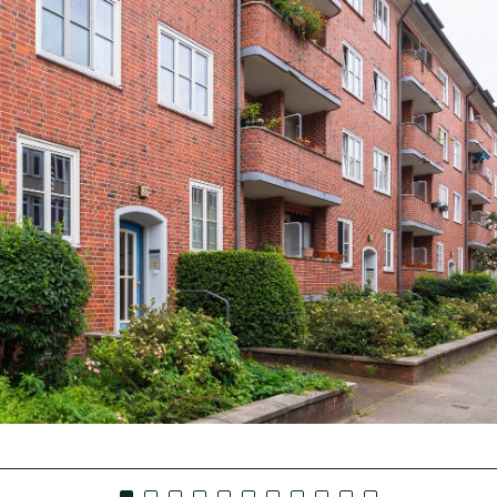
ba-Service
nagement
/Pressekontakt
 Sparen
 aktiv e.V.
ale
ung
n
ment