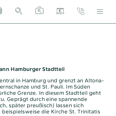
Tel:
040 / 38 90 10 – 0
E-Mail:
post@altoba.de
Wunschtermin vereinbaren
dann Hamburger Stadtteil
zentral in Hamburg und grenzt an Altona-
ternschanze und St. Pauli. Im Süden
türliche Grenze. In diesem Stadtteil geht
g zu. Geprägt durch eine spannende
ch, später preußisch) lassen sich
beispielsweise die Kirche St. Trinitatis