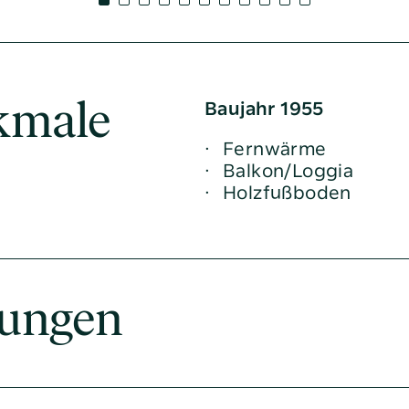
dhaltung
 und Projekte
inanzierung
Baujahr 1955
kmale
betreuer
Fernwärme
Balkon/Loggia
Holzfußboden
ungen