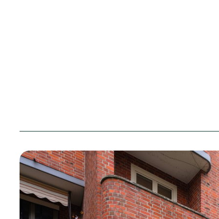
Sparkonto
Unsere Bauprojekte
Mitgliedschaft
Kurzporträt
Stellenangebot
Genossenschaftsorgane
Ausbildung
Vertreterversammlung
Praktikum
altoba Natur
Nachhaltigkeitsbericht