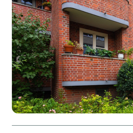
Stiftung
Unsere Geschichte
Freiwillige
Allgemein/alto
Nachbar­schaftstreff
Beschwerdema
Bahrenfelder Dreieck
Kommunikation
Nachbarschaftstreff Bornheide
Kundencentrum
Nachbarschaftstreff
MIA Miteinander
Harmsenstraße
Mietercentrum
Nachbarschaftstreff
Notdienstzentr
Schnellstraße
Personalabteil
Mitglied werden & werben
Öffnungszeite
MIA plus
Sozialmanage
Spenden