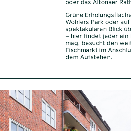
oder das Altonaer Rat
Heizen und Energie sparen
Grüne Erholungsfläche
Nachbarn helfen
Wohlers Park oder auf
Sie möchten sich beschweren?
spektakulären Blick ü
– hier findet jeder ei
Soziale Beratung
mag, besucht den wei
Veränderungen beim
Fischmarkt im Anschlu
Kabelfernsehen
dem Aufstehen.
e
„bei uns“
Geschäftsberichte
Neuigkeiten
noa4
Pressemitteilungen