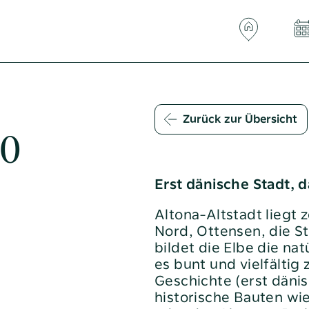
Zurück zur Übersicht
produkte
altoba-card
30
rodukte
Co-Working bei der altoba
Erst dänische Stadt, 
fristige
Downloads
Elektronische Wasserzähler
Altona-Altstadt liegt 
lan
Nord, Ottensen, die S
E-Mobilität bei der altoba
bildet die Elbe die na
arprodukte
Glasfaser
es bunt und vielfälti
Häufige Fragen
Geschichte (erst dänis
f altoba-
historische Bauten wie 
Hausnotruf