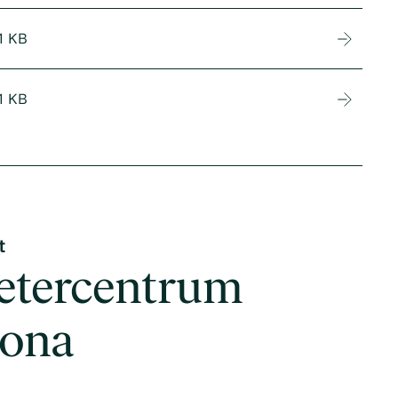
1 KB
1 KB
t
etercentrum
tona