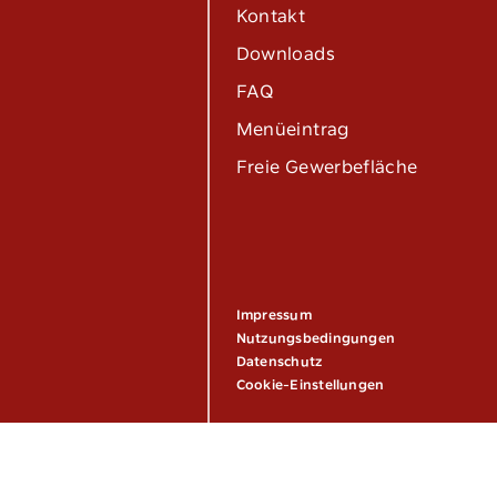
Kontakt
Downloads
FAQ
Menüeintrag
Freie Gewerbefläche
Tel:
040 / 38 90 10 – 0
E-Mail:
post@altoba.de
Wunschtermin vereinbaren
Impressum
Nutzungsbedingungen
Datenschutz
Cookie-Einstellungen