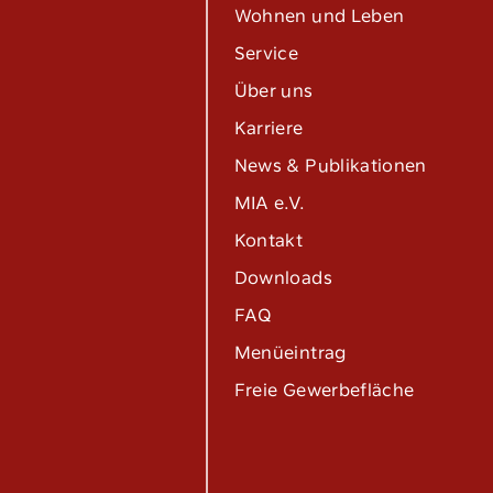
Wohnen und Leben
Service
Über uns
Karriere
News & Publikationen
MIA e.V.
Kontakt
Tel:
040 / 38 90 10 – 0
Downloads
E-Mail:
post@altoba.de
Wunschtermin vereinbaren
FAQ
Menüeintrag
Freie Gewerbefläche