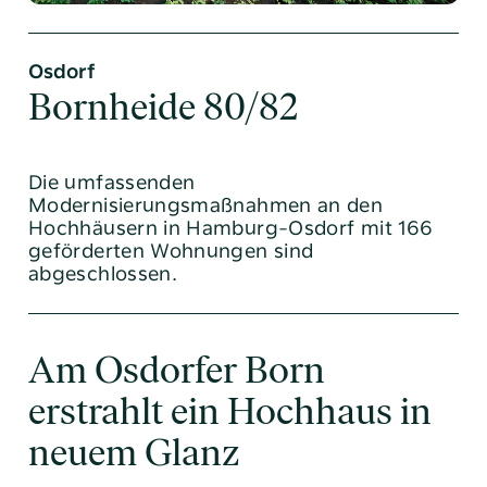
Osdorf
Bornheide 80/82
Die umfassenden
Modernisierungsmaßnahmen an den
Hochhäusern in Hamburg-Osdorf mit 166
Tel:
040 / 38 90 10 – 0
geförderten Wohnungen sind
abgeschlossen.
E-Mail:
post@altoba.de
Wunschtermin vereinbaren
Am Osdorfer Born
erstrahlt ein Hochhaus in
neuem Glanz