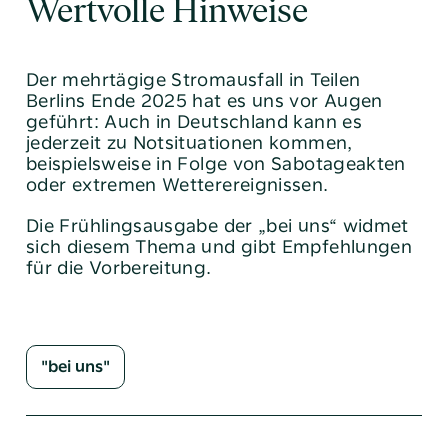
Wertvolle Hinweise
Der mehrtägige Stromausfall in Teilen
Berlins Ende 2025 hat es uns vor Augen
geführt: Auch in Deutschland kann es
jederzeit zu Notsituationen kommen,
beispielsweise in Folge von Sabotageakten
oder extremen Wetterereignissen.
Die Frühlingsausgabe der „bei uns“ widmet
Tel:
040 / 38 90 10 – 0
sich diesem Thema und gibt Empfehlungen
E-Mail:
post@altoba.de
für die Vorbereitung.
Wunschtermin vereinbaren
"bei uns"