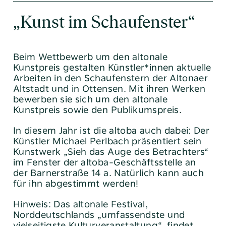
„Kunst im Schaufenster“
Beim Wettbewerb um den altonale
Kunstpreis gestalten Künstler*innen aktuelle
Arbeiten in den Schaufenstern der Altonaer
Altstadt und in Ottensen. Mit ihren Werken
bewerben sie sich um den altonale
Kunstpreis sowie den Publikumspreis.
Tel:
040 / 38 90 10 – 0
E-Mail:
post@altoba.de
In diesem Jahr ist die altoba auch dabei: Der
Künstler Michael Perlbach präsentiert sein
Wunschtermin vereinbaren
Kunstwerk „Sieh das Auge des Betrachters“
im Fenster der altoba-Geschäftsstelle an
der Barnerstraße 14 a. Natürlich kann auch
für ihn abgestimmt werden!
Hinweis: Das altonale Festival,
Norddeutschlands „umfassendste und
vielseitigste Kulturveranstaltung“, findet