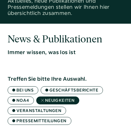
Aktuelles, neue Publikationen und
Pressemeldungen stellen wir Ihnen hier
übersichtlich zusammen.
News & Publikationen
Immer wissen, was los ist
Tel:
040 / 38 90 10 – 0
E-Mail:
post@altoba.de
Treffen Sie bitte Ihre Auswahl.
Wunschtermin vereinbaren
BEI UNS
GESCHÄFTSBERICHTE
NOA4
NEUIGKEITEN
VERANSTALTUNGEN
PRESSEMITTEILUNGEN